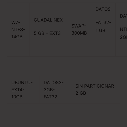
DATOS
DA
GUADALINEX
W7-
FAT32-
SWAP-
NT
NTFS-
1 GB
300MB
5 GB – EXT3
14GB
2G
UBUNTU-
DATOS3-
SIN PARTICIONAR
EXT4-
3GB-
2 GB
10GB
FAT32