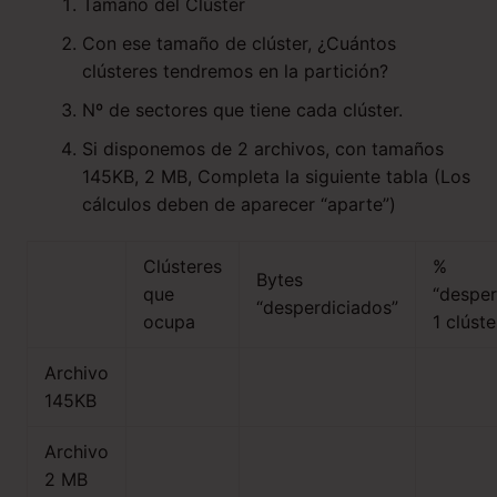
Tamaño del Clúster
Con ese tamaño de clúster, ¿Cuántos
clústeres tendremos en la partición?
Nº de sectores que tiene cada clúster.
Si disponemos de 2 archivos, con tamaños
145KB, 2 MB, Completa la siguiente tabla (Los
cálculos deben de aparecer “aparte”)
Clústeres
%
Bytes
que
“desper
“desperdiciados”
ocupa
1 clúste
Archivo
145KB
Archivo
2 MB