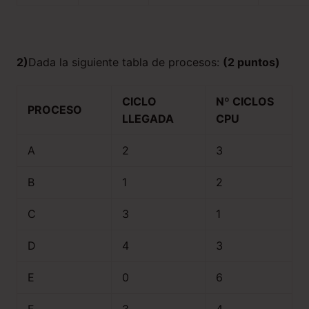
2)
Dada la siguiente tabla de procesos:
(2 puntos)
CICLO
Nº CICLOS
PROCESO
LLEGADA
CPU
A
2
3
B
1
2
C
3
1
D
4
3
E
0
6