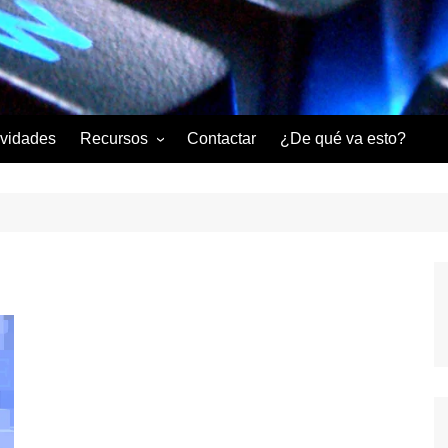
ividades
Recursos
Contactar
¿De qué va esto?
Mis libros
Aula Virtual
Videos
Descargas
Tablas ASCII y EBCDIC