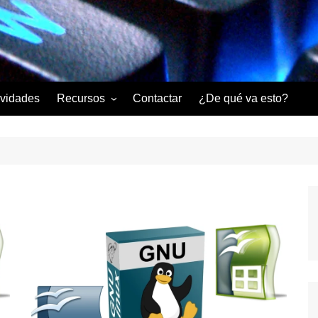
ividades
Recursos
Contactar
¿De qué va esto?
Mis libros
Aula Virtual
Videos
Descargas
Tablas ASCII y EBCDIC