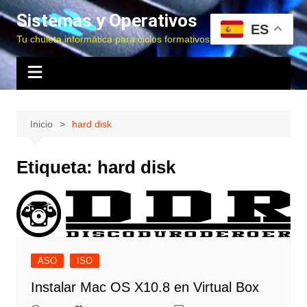
Saltar
Sistemas y Operativos
al
ES
Tu chuleta informática para ciclos formativos
contenido
Inicio
hard disk
Etiqueta:
hard disk
ASO
ISO
Instalar Mac OS X10.8 en Virtual Box