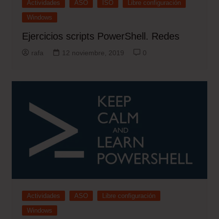
Actividades
ASO
ISO
Libre configuración
Windows
Ejercicios scripts PowerShell. Redes
rafa
12 noviembre, 2019
0
Actividades
ASO
Libre configuración
Windows