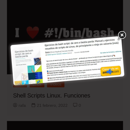
ASO
Linux
Videos
Shell Scripts Linux. Funciones
rafa
21 febrero, 2022
0