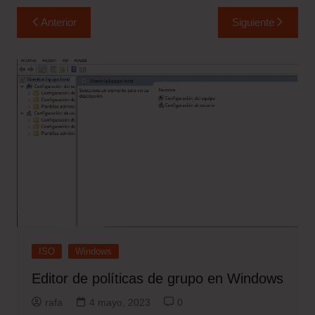
Navegación
Anterior
Siguiente
de
entradas
ISO
Windows
Editor de políticas de grupo en Windows
rafa
4 mayo, 2023
0