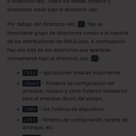
o directorio raíz. Todos los demás ficheros y
directorios están bajo el directorio raíz.
Por debajo del directorio raíz (
) hay un
/
importante grupo de directorios común a la mayoría
de las distribuciones de GNU/Linux. A continuación
hay una lista de los directorios que aparecen
normalmente bajo el directorio raíz (
):
/
– aplicaciones
bin
arias importantes
/bin
– Ficheros de configuración del
/boot
arranque, núcleos y otros ficheros necesarios
para el arranque (
boot
) del equipo.
– los ficheros de
dispositivo
/dev
– ficheros de configuración, scripts de
/etc
arranque,
etc
.