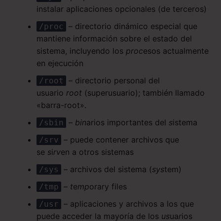
instalar aplicaciones opcionales (de terceros)
– directorio dinámico especial que
/proc
mantiene información sobre el estado del
sistema, incluyendo los
proc
esos actualmente
en ejecución
– directorio personal del
/root
usuario
root
(superusuario); también llamado
«barra-root».
–
bin
arios importantes del
s
istema
/sbin
– puede contener archivos que
/srv
se
s
i
rv
en a otros sistemas
– archivos del sistema (
sys
tem)
/sys
–
t
e
mp
orary files
/tmp
– aplicaciones y archivos a los que
/usr
puede acceder la mayoría de los
us
ua
r
ios