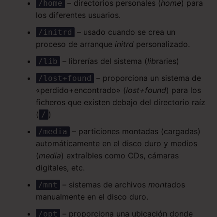
– directorios personales (
home
) para
/home
los diferentes usuarios.
– usado cuando se crea un
/initrd
proceso de arranque
initrd
personalizado.
– librerías del sistema (
lib
raries)
/lib
– proporciona un sistema de
/lost+found
«perdido+encontrado» (
lost+found
) para los
ficheros que existen debajo del directorio raíz
(
)
/
– particiones montadas (cargadas)
/media
automáticamente en el disco duro y medios
(
media
) extraíbles como CDs, cámaras
digitales, etc.
– sistemas de archivos
m
o
nt
ados
/mnt
manualmente en el disco duro.
– proporciona una ubicación donde
/opt