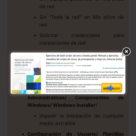
de red
Sin “Toda la red” en Mis sitios de
red
Solicitar credenciales para
instalaciones de red
Quitar la característica de grabación
de CD
Quitar Documentos compartidos de
Mi Pc
Configuración de Usuario/ Plantillas
Administrativas/ Componentes de
Windows/ Windows Installer
/
Impedir la instalación de cualquier
medio extraíble
Configuración de Usuario/ Plantillas